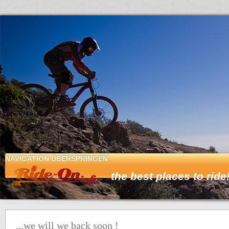
NAVIGATION ÜBERSPRINGEN
HOME
...we will we back soon !