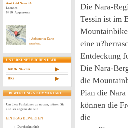
Amici del Nara SA
Die Nara-Regi
Leontica
6716 Acquarossa
Tessin ist im 
Mountainbik
» Anbieter in Karte
eine u?berras
anzeigen
Entdeckung fu
UNTERKUNFT BUCHEN ÜBER
Die Nara-Berg
▶
BOOKING.com
▶
die Mountainb
HRS
Pian die Nara
BEWERTUNG & KOMMENTARE
können die Fr
Um diese Funktionen zu nutzen, müssen Sie
als User angemeldet sein.
die
EINTRAG BEWERTEN
Durchschnittlich