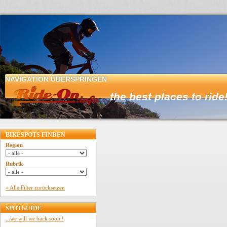
NAVIGATION ÜBERSPRINGEN
HOME
BIKESPOTS FINDEN
Region
Rubrik
» Alle Filter zurücksetzen
SPOTGUIDE
...we will we back soon !