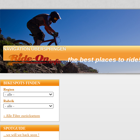
NAVIGATION ÜBERSPRINGEN
HOME
BIKESPOTS FINDEN
Region
Rubrik
» Alle Filter zurücksetzen
SPOTGUIDE
...we will we back soon !