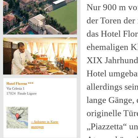
Nur 900 m vom
der Toren der 
das Hotel Flor
ehemaligen Kl
XIX Jahrhunde
Hotel umgebau
Hotel Florenz ***
allerdings sei
Via Celesia 1
17024 Finale Ligure
lange Gänge, 
originelle Tür
» Anbieter in Karte
„Piazzetta“ un
anzeigen