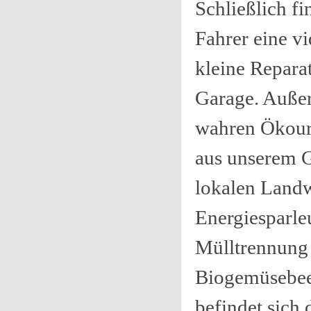
Schließlich f
Fahrer eine v
kleine Reparat
Garage. Außer
wahren Ökour
aus unserem 
lokalen Landw
Energiesparle
Mülltrennung 
Biogemüsebee
befindet sich