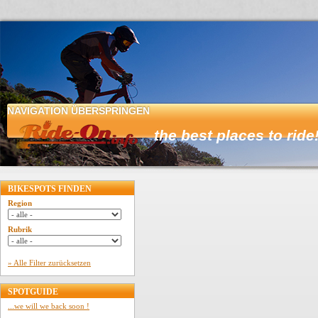
NAVIGATION ÜBERSPRINGEN
HOME
BIKESPOTS FINDEN
Region
Rubrik
» Alle Filter zurücksetzen
SPOTGUIDE
...we will we back soon !