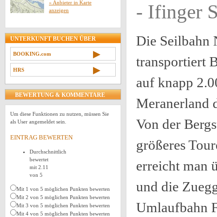
» Anbieter in Karte
- Ifinger 
anzeigen
Die Seilbahn
UNTERKUNFT BUCHEN ÜBER
▶
BOOKING.com
transportiert
▶
HRS
auf knapp 2.0
BEWERTUNG & KOMMENTARE
Meranerland d
Um diese Funktionen zu nutzen, müssen Sie
Von der Bergst
als User angemeldet sein.
EINTRAG BEWERTEN
größeres Tour
Durchschnittlich
bewertet
erreicht man 
mit 2.11
von 5
und die Zuegg
Mit 1 von 5 möglichen Punkten bewerten
Mit 2 von 5 möglichen Punkten bewerten
Umlaufbahn Fa
Mit 3 von 5 möglichen Punkten bewerten
Mit 4 von 5 möglichen Punkten bewerten